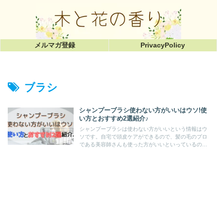
メルマガ登録
PrivacyPolicy
ブラシ
シャンプーブラシ使わない方がいいはウソ!使
い方とおすすめ2選紹介♪
シャンプーブラシは使わない方がいいという情報はウ
ソです。自宅で頭皮ケアができるので、髪の毛のプロ
である美容師さんも使った方がいいといっているので
すよ。この記事ではシャンプーブラシで得られる効果
や簡単な使い方、おすすめの商品も紹介しています。