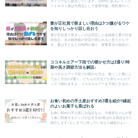
ダイソーなら販売しています。100均にあるレインコ
ートやゴミ袋は代用品として使用可能。西松屋やバー
スデイでも安価で取り扱いがありますよ。安くゲット
して、雨の日のベビーカーのお出かけを快適にしまし
ょう♪
妻が正社員で羨ましい理由は3つ!嫌がるワケ
を知りしっかり話し合おう
妻が正社員で羨ましいのは安定した金銭面と妻の社会
的自立、夫の精神面の安定が得られると思うからで
す。妻は子どもとの時間が減り、家事育児の負担が大
きいと嫌なのが本音。共働きのメリットデメリットも
踏まえ、夫婦が納得できる答えを導き出しましょう。
ココネルエアー下段での寝かせ方は2通り!時
期や高さ調節方法も解説♪
ココネルエアー下段での寝かせ方は、抱っこと横にし
ておく方法の2通り。どちらの方法でも赤ちゃんがグ
ッスリ眠れますよ。ココネルエアーを下段にするの
は、つかまり立ちを始める生後5か月ごろ。下段にす
るやり方も解説しているので、参考にしてください
ね。
お食い初めの手土産おすすめ3選を紹介!!縁起
のよいお菓子も喜ばれる
お食い初めの手土産にお悩みなら、今後赤ちゃんが使
う食に関連するグッズがおすすめ!喜ばれる商品を3つ
紹介します♪もしすでに持っているなら縁起のよいお
菓子を手土産に選んでもOK!!記事後半では、のしの付
け方やネット購入のギフト設定について解説します。