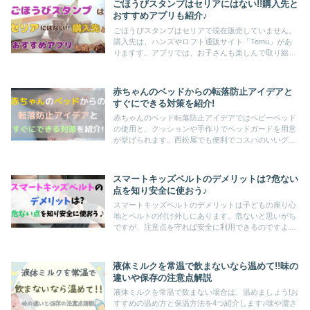
ごほうびスタンプはセリアにはない!!購入先と
おすすめアプリも紹介♪
ごほうびスタンプはセリアで現在販売していません。
購入先は、ハンズやロフト通販サイト「Temu」があ
りますす。アプリでは、お子さんも楽しんで取り組め
る要素がいっぱい。スタンプシートを親子で手作りし
て、お子さんのモチベーションアップに繋げましょ
う。
赤ちゃんのベッドからの転落防止アイデアと
すぐにできる対策を紹介!
赤ちゃんのベッド転落防止アイデアではベビーベッド
の使用と、クッションや手作りでベッドガードを用意
が挙げられます。西松屋でも便利でコスパのいいグッ
ズは売っているので、試したいあなたにおすすめ。万
が一の事故やヒヤリハットの対策方法を紹介します。
スマートキッズベルトのデメリットは?危ない
点を知り安全に使おう♪
スマートキッズベルトのデメリットは子どもの座り心
地とベルトの付け外しにあります。危ないと思いがち
ですが、注意点を守れば安全に利用できるのですよ。
安全基準をクリアしているので取り締まりされても安
心。持ち運べるので旅行や帰省のお供におすすめで
す。
液体ミルクを常温で飲まないなら温めて!!味の
違いや保存の注意点解説
液体ミルクを常温で飲まない場合は、温めましょう!お
すすめの温め方と保温方法を4つ紹介します♪味や濃さ