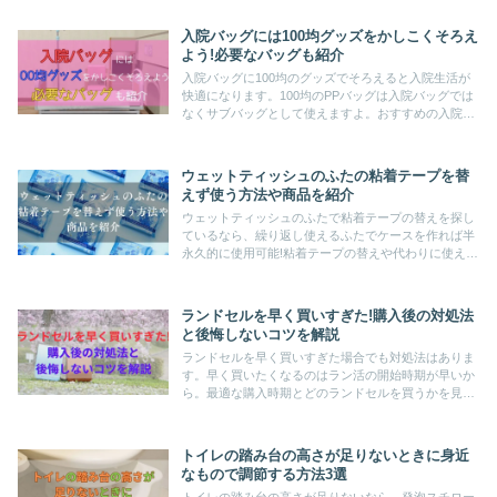
すめ品も紹介。甘く冷たい杏仁豆腐を親子で楽しみま
しょう♪
入院バッグには100均グッズをかしこくそろえ
よう!必要なバッグも紹介
入院バッグに100均のグッズでそろえると入院生活が
快適になります。100均のPPバッグは入院バッグでは
なくサブバッグとして使えますよ。おすすめの入院バ
ッグや一緒に準備する陣痛バッグについても紹介。必
要なものをかしこくそろえて出産に臨みましょう。
ウェットティッシュのふたの粘着テープを替
えず使う方法や商品を紹介
ウェットティッシュのふたで粘着テープの替えを探し
ているなら、繰り返し使えるふたでケースを作れば半
永久的に使用可能!粘着テープの替えや代わりに使える
100均グッズもあります。貼らないタイプの商品も紹
介。粘着力を気にせずにふたが使えるようになります
よ。
ランドセルを早く買いすぎた!購入後の対処法
と後悔しないコツを解説
ランドセルを早く買いすぎた場合でも対処法はありま
す。早く買いたくなるのはラン活の開始時期が早いか
ら。最適な購入時期とどのランドセルを買うかを見極
めて、後悔しないものを選んでくださいね。納得でき
るものがゲットできれば、いい商品がゲットできます
よ!
トイレの踏み台の高さが足りないときに身近
なもので調節する方法3選