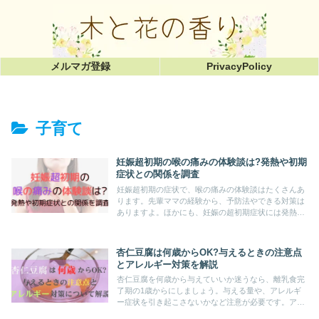
メルマガ登録
PrivacyPolicy
子育て
妊娠超初期の喉の痛みの体験談は?発熱や初期
症状との関係を調査
妊娠超初期の症状で、喉の痛みの体験談はたくさんあ
ります。先輩ママの経験から、予防法やできる対策は
ありますよ。ほかにも、妊娠の超初期症状には発熱や
風邪の症状もあり見分けが困難。具体的にどんな症状
が出るか分かれば、風邪と妊娠の見分け方がわかりま
すよ。
杏仁豆腐は何歳からOK?与えるときの注意点
とアレルギー対策を解説
杏仁豆腐を何歳から与えていいか迷うなら、離乳食完
了期の1歳からにしましょう。与える量や、アレルギ
ー症状を引き起こさないかなど注意が必要です。アレ
ルギー成分を除いた杏仁豆腐の作り方や、市販のおす