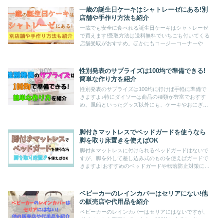
ょう!
一歳の誕生日ケーキはシャトレーゼにある!別
店舗や手作り方法も紹介
一歳でも安全に食べれる誕生日ケーキはシャトレーゼ
で買えます!受取方法は送料無料でいちごも付いてくる
店舗受取がおすすめ。ほかにもコージーコーナーやネ
ットでも買えますよ。記事の後半では簡単な手作り方
法も紹介。一緒にケーキを食べて楽しくお祝いしまし
ょう♪
性別発表のサプライズは100均で準備できる!
簡単な作り方を紹介
性別発表のサプライズは100均に行けば手軽に準備で
きますよ♪特にダイソーは商品の種類が豊富でおすす
め。風船といったグッズ以外にも、ケーキやおにぎり
を使った食べ物でできる方法もあります。体に負担な
く楽に準備できるやり方で、家族と思い出を作りまし
ょう♪
脚付きマットレスでベッドガードを使うなら
脚を取り床置きを使えばOK
脚付きマットレスに付けられるベッドガードはないで
すが、脚を外して差し込み式のものを使えばガードで
きますよ!おすすめのベッドガードや転落防止対策につ
いて紹介しています。あなたの家庭に合う対策をとれ
ば、子どもと一緒に安心して眠れますよ♪
ベビーカーのレインカバーはセリアにない!他
の販売店や代用品を紹介
ベビーカーのレインカバーはセリアにはないですが、