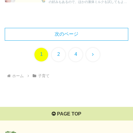
の好みもあるので、ほかの液体ミルクを試してもよい
でしょう。記事後半では、開封した液体ミルクを2時
間以内に飲むようにするなどの注意点も解説します。
次のページ
次
1
2
4
へ
ホーム
子育て
PAGE TOP