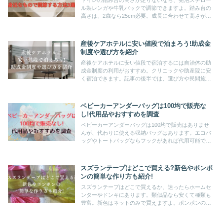
トイレの踏み台の高さが足りないなら、発泡スチロー
ル製レンガや牛乳パックで調節できますよ。踏み台の
高さは、2歳なら25cm必要。成長に合わせて高さが調
節できる踏み台がおすすめです。子どもに合った高さ
の踏み台で、トイトレのストレスを減らしましょう!
産後ケアホテルに安い値段で泊まろう!助成金
制度や選び方を紹介
産後ケアホテルに安い値段で宿泊するには自治体の助
成金制度の利用がおすすめ。クリニックや助産院に安
く宿泊できます。記事の後半では、選び方や民間施設
も紹介。お金の心配をできる限り少なくして、子育て
や家事で疲れた身体をしっかり癒やしましょう♪
ベビーカーアンダーバッグは100均で販売な
し!代用品やおすすめを調査
ベビーカーアンダーバッグは100均で販売はありませ
んが、代わりに使える収納バッグはあります。エコバ
ッグやトートバッグならフックがあれば代用可能です
よ。西松屋やネットのおすすめも紹介。アンダーバッ
グでベビーカーでの外出を便利で快適にしましょう!
スズランテープはどこで買える?新色やポンポ
ンの簡単な作り方も紹介!
スズランテープはどこで買えるか、迷ったらホームセ
ンターやドンキにあります。類似品なら安くて種類も
豊富。新色はネットのみで買えますよ。ポンポンの簡
単な作り方も紹介。あなた好みの色を確実にゲットし
て、趣味や子どもとの時間をより楽しいものにしまし