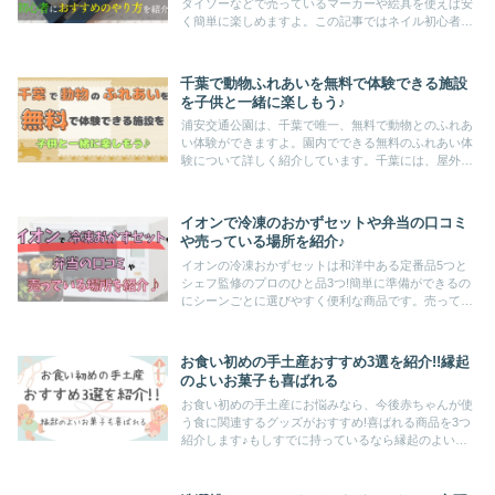
ダイソーなどで売っているマーカーや絵具を使えば安
く簡単に楽しめますよ。この記事ではネイル初心者、
話題のインクネイルに挑戦してみたい人に向けて、リ
キッドの代わりに使える100均グッズを紹介。
千葉で動物ふれあいを無料で体験できる施設
を子供と一緒に楽しもう♪
浦安交通公園は、千葉で唯一、無料で動物とのふれあ
い体験ができますよ。園内でできる無料のふれあい体
験について詳しく紹介しています。千葉には、屋外・
室内問わずさまざまなふれあい体験ができる施設が多
数!ぜひ、子供と一緒に訪れてみてくださいね♪
イオンで冷凍のおかずセットや弁当の口コミ
や売っている場所を紹介♪
イオンの冷凍おかずセットは和洋中ある定番品5つと
シェフ監修のプロのひと品3つ!簡単に準備ができるの
にシーンごとに選びやすく便利な商品です。売ってい
るイオン系列のスーパーも詳しく紹介♪和洋食と世界
の本格的な味が楽しめる冷凍弁当もお伝えしますよ
お食い初めの手土産おすすめ3選を紹介!!縁起
のよいお菓子も喜ばれる
お食い初めの手土産にお悩みなら、今後赤ちゃんが使
う食に関連するグッズがおすすめ!喜ばれる商品を3つ
紹介します♪もしすでに持っているなら縁起のよいお
菓子を手土産に選んでもOK!!記事後半では、のしの付
け方やネット購入のギフト設定について解説します。