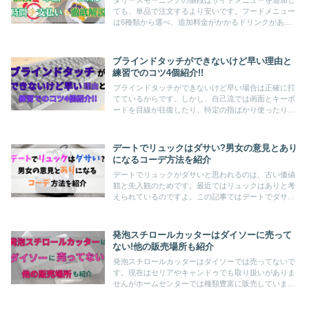
タリーズモーニングの値段はサイドメニューを追加し
ても、単品で注文するより安いです。フードメニュー
は6種類から選べ、追加料金がかかるドリンクがあり
ます。この記事を読めば、計算済みの値段から、時間
や支払いなどのサービスもわかりますよ。
ブラインドタッチができないけど早い理由と
練習でのコツ4個紹介!!
ブラインドタッチができないけど早い場合は正確に打
てているからです。しかし、自己流では画面とキーボ
ードを目線が往復したり、特定の指ばかり使ったりと
効率が悪い場合も。できない理由や練習方法、コツな
ども紹介しているのでぜひ参考にしてくださいね。
デートでリュックはダサい?男女の意見とあり
になるコーデ方法を紹介
デートでリュックがダサいと思われるのは、古い価値
観と先入観のためです。最近ではリュックはありと考
えられているのですよ。この記事ではデートでダサい
と思われないリュックの選び方を解説。コーデのポイ
ントをおさえればおしゃれに使いこなせますよ。
発泡スチロールカッターはダイソーに売って
ない!他の販売場所も紹介
発泡スチロールカッターはダイソーでは売ってないで
す。現在はセリアやキャンドゥでも取り扱いがありま
せんがホームセンターでは種類豊富に販売しています
よ。代用品として家にあるものや100均で購入できる
ものも紹介しているので参考にしてくださいね♪