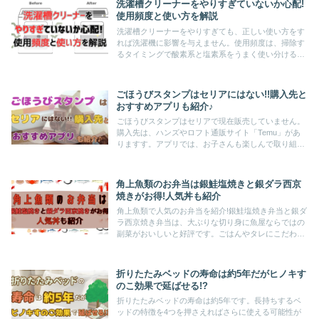
洗濯槽クリーナーをやりすぎていないか心配!
使用頻度と使い方を解説
洗濯槽クリーナーをやりすぎても、正しい使い方をす
れば洗濯機に影響を与えません。使用頻度は、掃除す
るタイミングで酸素系と塩素系をうまく使い分ける必
要がありますよ。洗濯槽クリーナーの使い方と注意点
をしっかり守って綺麗な洗濯機を維持して下さいね。
ごほうびスタンプはセリアにはない!!購入先と
おすすめアプリも紹介♪
ごほうびスタンプはセリアで現在販売していません。
購入先は、ハンズやロフト通販サイト「Temu」があ
りますす。アプリでは、お子さんも楽しんで取り組め
る要素がいっぱい。スタンプシートを親子で手作りし
て、お子さんのモチベーションアップに繋げましょ
う。
角上魚類のお弁当は銀鮭塩焼きと銀ダラ西京
焼きがお得!人気丼も紹介
角上魚類で人気のお弁当を紹介!銀鮭塩焼き弁当と銀ダ
ラ西京焼き弁当は、大ぶりな切り身に魚屋ならではの
副菜がおいしいと好評です。ごはんやタレにこだわっ
た天丼は売れ筋ナンバー1商品。海鮮天ぷらが大きく
て魅力的です。新鮮刺身の海鮮丼もお見逃しなく!
折りたたみベッドの寿命は約5年だがヒノキす
のこ効果で延ばせる!?
折りたたみベッドの寿命は約5年です。長持ちするベ
ッドの特徴を4つを押さえればさらに使える可能性が