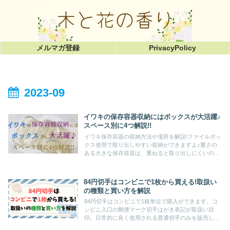
メルマガ登録
PrivacyPolicy
2023-09
イワキの保存容器収納にはボックスが大活躍♪
スペース別に4つ解説!!
イワキ保存容器の収納方法や場所を解説!ファイルボッ
クス使用で取り出しやすい収納ができますよ♪重さの
ある大きな保存容器は、重ねると取り出しにくいので
立てて収納がおすすめ。後半では、イワキ保存容器の
メリットを、口コミや実際に使った感想を交えて紹介!
84円切手はコンビニで1枚から買える!取扱い
の種類と買い方を解説
84円切手はコンビニで1枚単位で購入ができます。コ
ンビニ入口の郵便マーク切手はがき表記が取扱い目
印。日常的に良く使用される普通切手のみを販売して
おり、基本現金払いです。この記事ではコンビニでの