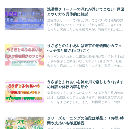
買い方や売っている切手の種類について解説します。
洗濯槽クリーナーで汚れが浮いてこない!!原因
とやり方を具体的に解説
洗濯槽クリーナーで汚れが浮いてこないのは種類や方
法が適切でないからですよ。汚れを確認してきれいに
なったと実感したいなら酸素系が、時短できれいにし
たいなら塩素系がおすすめ!それぞれの使い方と注意点
を解説します。ドラム式での使い方も紹介します♪
うさぎとのふれあいは東京の動物園かカフェ
へ♪子供と癒されに行こう
うさぎとのふれあいは東京の動物園が安くておすすめ!
子供が喜ぶこと間違いなしですよ♪うさぎカフェも複
数あり、店舗によって特徴もさまざま。事前にチェッ
クして好みのカフェに行きましょう。記事後半では、
東京からアクセスしやすい埼玉の動物園も紹介します!
うさぎとふれあいを神奈川で楽しもう♪おすす
め施設や体験内容を紹介
気兼ねなくうさぎとふれあいができる神奈川県内の施
設は、動物園とカフェがあります。施設の選び方のポ
イントをまとめました。また、動物園とカフェのおす
すめスポットを紹介。それぞれの利用方法と施設の特
徴をまとめたので、ぜひ参考にしてみてくださいね。
タリーズモーニングの値段は単品よりお得♪時
間や支払いも徹底解説