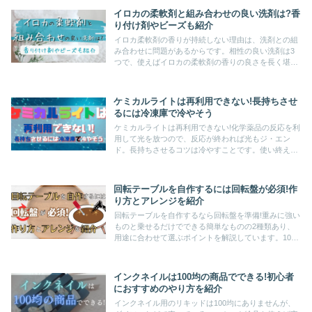
イロカの柔軟剤と組み合わせの良い洗剤は?香
り付け剤やビーズも紹介
イロカ柔軟剤の香りが持続しない理由は、洗剤との組
み合わせに問題があるからです。相性の良い洗剤は3
つで、使えばイロカの柔軟剤の香りの良さを長く堪能
できますよ♪イロカの香り付け剤や衣類用フレグラン
ス、ビーズを使いさまざまな香りを楽しんでください
ね。
ケミカルライトは再利用できない!長持ちさせ
るには冷凍庫で冷やそう
ケミカルライトは再利用できない!化学薬品の反応を利
用して光を放つので、反応が終われば光もジ・エン
ド。長持ちさせるコツは冷やすことです。使い終えた
ら分解せずそのまま燃やせるゴミへ。毎回の処分にお
困りなら繰り返し使えるペンライトもおすすめです♪
回転テーブルを自作するには回転盤が必須!作
り方とアレンジを紹介
回転テーブルを自作するなら回転盤を準備!重みに強い
ものと乗せるだけでできる簡単なものの2種類あり、
用途に合わせて選ぶポイントを解説しています。100
均商品を使った簡単なアレンジについて紹介していま
すので、あなたに合った作り方を見つけてください。
インクネイルは100均の商品でできる!初心者
におすすめのやり方を紹介
インクネイル用のリキッドは100均にありませんが、