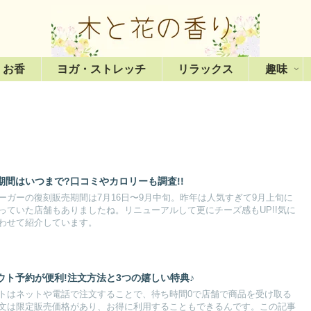
・お香
ヨガ・ストレッチ
リラックス
趣味
間はいつまで?口コミやカロリーも調査!!
ーガーの復刻販売期間は7月16日〜9月中旬。昨年は人気すぎて9月上旬に
っていた店舗もありましたね。リニューアルして更にチーズ感もUP!!気に
わせて紹介しています。
ト予約が便利!注文方法と3つの嬉しい特典♪
トはネットや電話で注文することで、待ち時間0で店舗で商品を受け取る
文は限定販売価格があり、お得に利用することもできるんです。この記事