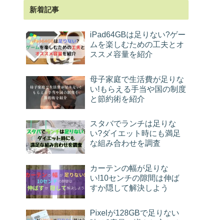
新着記事
iPad64GBは足りない?ゲー
ムを楽しむための工夫とオ
ススメ容量を紹介
母子家庭で生活費が足りな
い!もらえる手当や国の制度
と節約術を紹介
スタバでランチは足りな
い?ダイエット時にも満足
な組み合わせを調査
カーテンの幅が足りな
い!10センチの隙間は伸ば
すか隠して解決しよう
Pixelが128GBで足りない