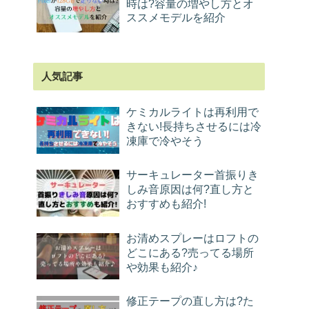
時は?容量の増やし方とオ
ススメモデルを紹介
人気記事
ケミカルライトは再利用で
きない!長持ちさせるには冷
凍庫で冷やそう
サーキュレーター首振りき
しみ音原因は何?直し方と
おすすめも紹介!
お清めスプレーはロフトの
どこにある?売ってる場所
や効果も紹介♪
修正テープの直し方は?た