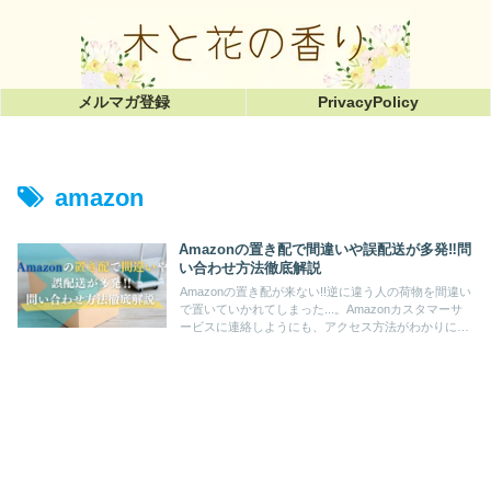
メルマガ登録
PrivacyPolicy
amazon
Amazonの置き配で間違いや誤配送が多発‼︎問
い合わせ方法徹底解説
Amazonの置き配が来ない!!逆に違う人の荷物を間違い
で置いていかれてしまった...。Amazonカスタマーサ
ービスに連絡しようにも、アクセス方法がわかりにく
いのが悩みでしょう。この記事ではチャットなど
Amazonへの問い合わせ方法を徹底解説!!