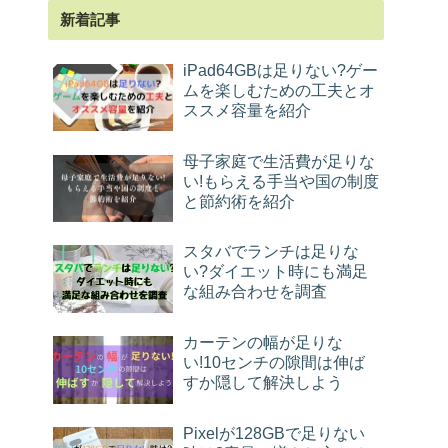
新着記事
iPad64GBは足りない?ゲー
ムを楽しむための工夫とオ
ススメ容量を紹介
母子家庭で生活費が足りな
い!もらえる手当や国の制度
と節約術を紹介
スタバでランチは足りな
い?ダイエット時にも満足
な組み合わせを調査
カーテンの幅が足りな
い!10センチの隙間は伸ば
すか隠して解決しよう
Pixelが128GBで足りない