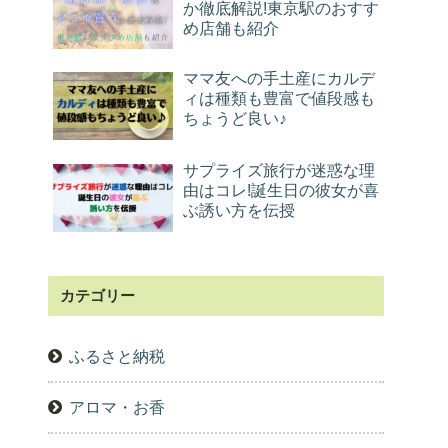
か徹底解説!東京駅のおすす
め店舗も紹介
ママ友への手土産にカルデ
ィは種類も豊富で値段感も
ちょうど良い♪
サプライズ旅行が迷惑な理
由はコレ!誕生日の彼女が喜
ぶ誘い方を伝授
カテゴリー
ふるさと納税
アロマ・お香