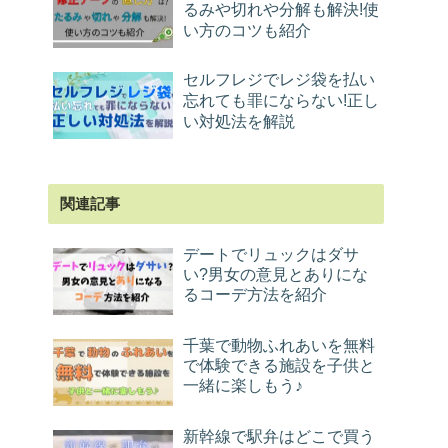
るみや切れや分解も解決!使
い方のコツも紹介
セルフレジでレジ袋を払い
忘れても罪にならない!正し
い対処法を解説
関連記事
デートでリュックはダサ
い?男女の意見とありにな
るコーデ方法を紹介
千葉で動物ふれあいを無料
で体験できる施設を子供と
一緒に楽しもう♪
新幹線で駅弁はどこで買う