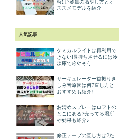
時は?容量の増やし方とオ
ススメモデルを紹介
人気記事
ケミカルライトは再利用で
きない!長持ちさせるには冷
凍庫で冷やそう
サーキュレーター首振りき
しみ音原因は何?直し方と
おすすめも紹介!
お清めスプレーはロフトの
どこにある?売ってる場所
や効果も紹介♪
修正テープの直し方は?た