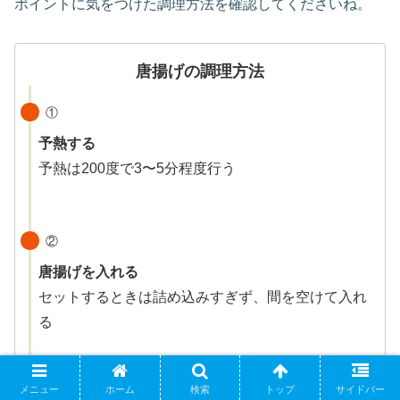
ポイントに気をつけた調理方法を確認してくださいね。
唐揚げの調理方法
①
予熱する
予熱は200度で3〜5分程度行う
②
唐揚げを入れる
セットするときは詰め込みすぎず、間を空けて入れ
る
表面をカリカリにしたい場合は、好みで油を塗って
メニュー
ホーム
検索
トップ
サイドバー
もOK