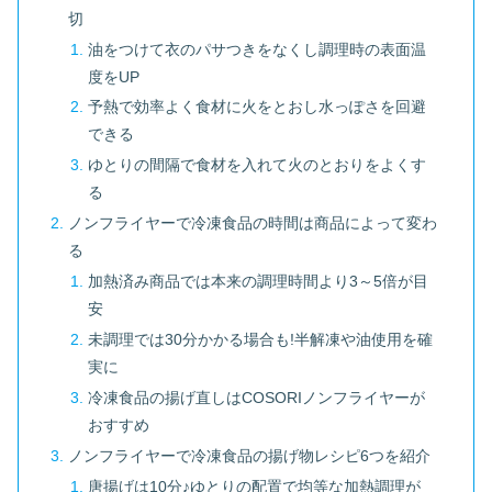
切
油をつけて衣のパサつきをなくし調理時の表面温
度をUP
予熱で効率よく食材に火をとおし水っぽさを回避
できる
ゆとりの間隔で食材を入れて火のとおりをよくす
る
ノンフライヤーで冷凍食品の時間は商品によって変わ
る
加熱済み商品では本来の調理時間より3～5倍が目
安
未調理では30分かかる場合も!半解凍や油使用を確
実に
冷凍食品の揚げ直しはCOSORIノンフライヤーが
おすすめ
ノンフライヤーで冷凍食品の揚げ物レシピ6つを紹介
唐揚げは10分♪ゆとりの配置で均等な加熱調理が