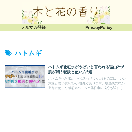
メルマガ登録
PrivacyPolicy
ハトムギ
ハトムギ化粧水がやばいと言われる理由2つ!
肌が潤う秘訣と使い方5選!
ハトムギ化粧水が「やばい」といわれるのには、いい
意味と悪い意味での2種類があります。敏感肌の私が
実際に使った感想やハトムギ化粧水の成分も詳しく解
説しています。記事の後半では、顔だけではなく、髪
や身体にも使える使い方を5つ紹介しています。