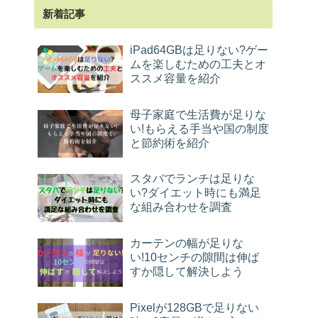
新着記事
iPad64GBは足りない?ゲー
ムを楽しむための工夫とオ
ススメ容量を紹介
母子家庭で生活費が足りな
い!もらえる手当や国の制度
と節約術を紹介
スタバでランチは足りな
い?ダイエット時にも満足
な組み合わせを調査
カーテンの幅が足りな
い!10センチの隙間は伸ば
すか隠して解決しよう
Pixelが128GBで足りない