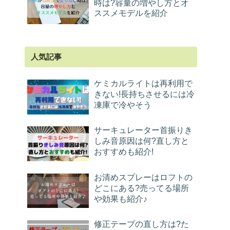
時は?容量の増やし方とオ
ススメモデルを紹介
人気記事
ケミカルライトは再利用で
きない!長持ちさせるには冷
凍庫で冷やそう
サーキュレーター首振りき
しみ音原因は何?直し方と
おすすめも紹介!
お清めスプレーはロフトの
どこにある?売ってる場所
や効果も紹介♪
修正テープの直し方は?た