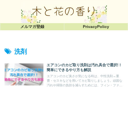
メルマガ登録
PrivacyPolicy
洗剤
エアコンのカビ取り洗剤は汚れ具合で選択!！
簡単にできるやり方も解説
エアコンのカビ臭さが気になる時は、中性洗剤→重
曹・セスキなどを用いてカビ取りしましょう。頑固な
汚れや掃除の負担を減らすためには、フィン・ファン
それぞれ専用の市販スプレー洗剤も便利ですね。この
記事では簡単にできるエアコンのカビ取り方法も解説
♪