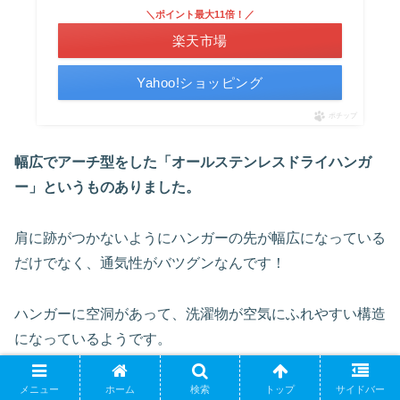
＼ポイント最大11倍！／
楽天市場
Yahoo!ショッピング
ポチップ
幅広でアーチ型をした「オールステンレスドライハンガ
ー」というものありました。
肩に跡がつかないようにハンガーの先が幅広になっている
だけでなく、通気性がバツグンなんです！
ハンガーに空洞があって、洗濯物が空気にふれやすい構造
になっているようです。
また、ステンレスでできているので、さびにくいという利
メニュー
ホーム
検索
トップ
サイドバー