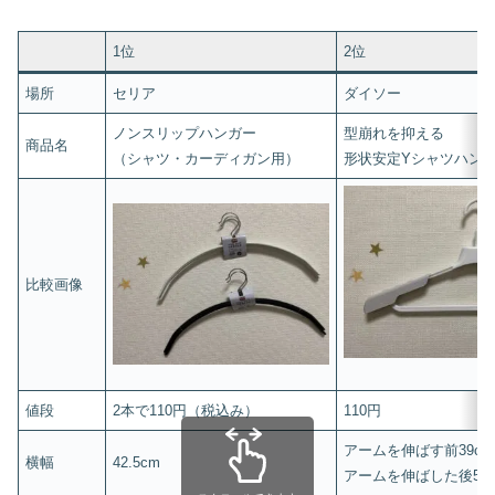
1位
2位
場所
セリア
ダイソー
ノンスリップハンガー
型崩れを抑える
商品名
（シャツ・カーディガン用）
形状安定Yシャツハン
比較画像
値段
2本で110円（税込み）
110円
アームを伸ばす前39cm
横幅
42.5cm
アームを伸ばした後50