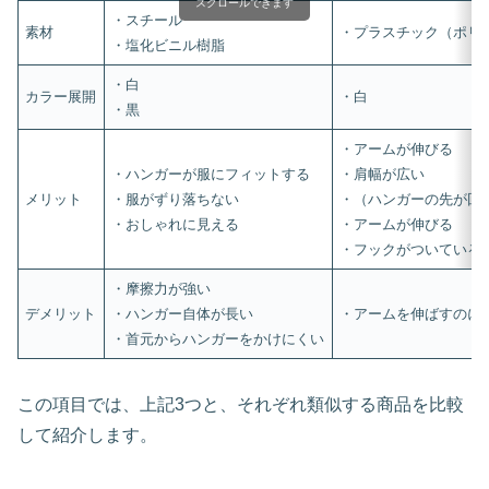
スクロールできます
・スチール
素材
・プラスチック（ポリ
・塩化ビニル樹脂
・白
カラー展開
・白
・黒
・アームが伸びる
・ハンガーが服にフィットする
・肩幅が広い
メリット
・服がずり落ちない
・（ハンガーの先が回
・おしゃれに見える
・アームが伸びる
・フックがついている
・摩擦力が強い
デメリット
・ハンガー自体が長い
・アームを伸ばすのに
・首元からハンガーをかけにくい
この項目では、上記3つと、それぞれ類似する商品を比較
して紹介します。