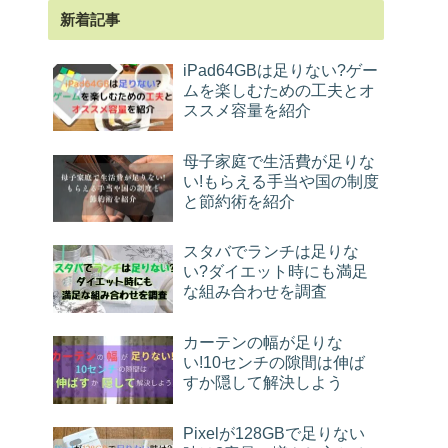
新着記事
iPad64GBは足りない?ゲー
ムを楽しむための工夫とオ
ススメ容量を紹介
母子家庭で生活費が足りな
い!もらえる手当や国の制度
と節約術を紹介
スタバでランチは足りな
い?ダイエット時にも満足
な組み合わせを調査
カーテンの幅が足りな
い!10センチの隙間は伸ば
すか隠して解決しよう
Pixelが128GBで足りない