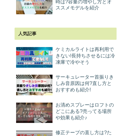
時は?容量の増やし方とオ
ススメモデルを紹介
人気記事
ケミカルライトは再利用で
きない!長持ちさせるには冷
凍庫で冷やそう
サーキュレーター首振りき
しみ音原因は何?直し方と
おすすめも紹介!
お清めスプレーはロフトの
どこにある?売ってる場所
や効果も紹介♪
修正テープの直し方は?た