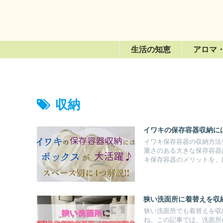
生活の知恵
アロマ
収納
イワキの保存容器収納には
イワキ保存容器の収納方法
重さのある大きな保存容器
キ保存容器のメリットを、
狭い洗面所に着替えを収
狭い洗面所でも着替えを収
ね。この記事では、洗面所