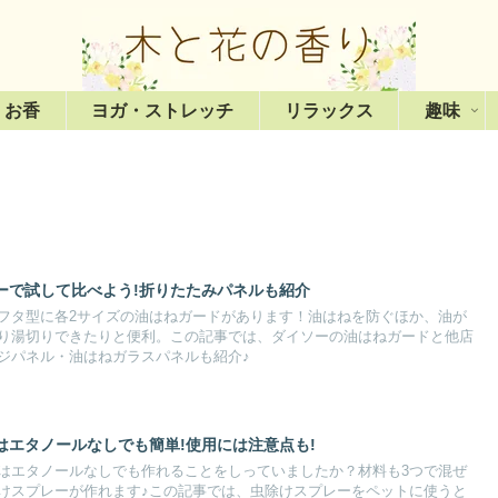
・お香
ヨガ・ストレッチ
リラックス
趣味
ーで試して比べよう!折りたたみパネルも紹介
フタ型に各2サイズの油はねガードがあります！油はねを防ぐほか、油が
り湯切りできたりと便利。この記事では、ダイソーの油はねガードと他店
ジパネル・油はねガラスパネルも紹介♪
はエタノールなしでも簡単!使用には注意点も!
はエタノールなしでも作れることをしっていましたか？材料も3つで混ぜ
けスプレーが作れます♪この記事では、虫除けスプレーをペットに使うと