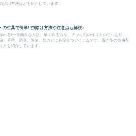
の活用方法などを紹介しています。
の生葉で簡単!!虫除け方法や注意点も解説♪
作れる!一番簡単な方法、早く作る方法、チンキ剤の作り方の三つを紹
除、芳香、消臭、除菌、防カビにも役立つアイテムです。置き型の防虫剤
り方も紹介しています。