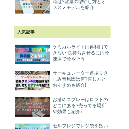
時は?容量の増やし方とオ
ススメモデルを紹介
人気記事
ケミカルライトは再利用で
きない!長持ちさせるには冷
凍庫で冷やそう
サーキュレーター首振りき
しみ音原因は何?直し方と
おすすめも紹介!
お清めスプレーはロフトの
どこにある?売ってる場所
や効果も紹介♪
セルフレジでレジ袋を払い