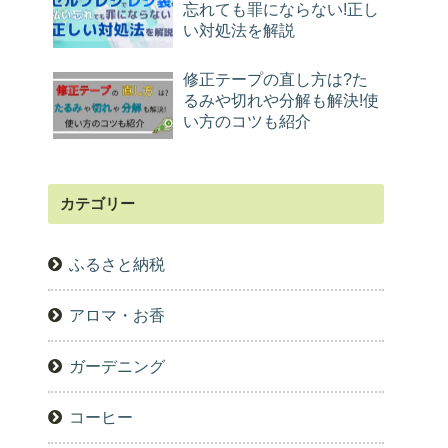
忘れても罪にならない!正し
い対処法を解説
修正テープの直し方は?た
るみや切れや分解も解決!使
い方のコツも紹介
カテゴリー
ふるさと納税
アロマ・お香
ガーデニング
コーヒー