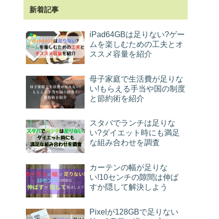
新着記事
iPad64GBは足りない?ゲー
ムを楽しむための工夫とオ
ススメ容量を紹介
母子家庭で生活費が足りな
い!もらえる手当や国の制度
と節約術を紹介
スタバでランチは足りな
い?ダイエット時にも満足
な組み合わせを調査
カーテンの幅が足りな
い!10センチの隙間は伸ば
すか隠して解決しよう
Pixelが128GBで足りない