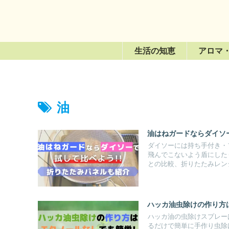
生活の知恵
アロマ
油
油はねガードならダイソ
ダイソーには持ち手付き・
飛んでこないよう盾にした
との比較、折りたたみレン
ハッカ油虫除けの作り方
ハッカ油の虫除けスプレー
るだけで簡単に手作り虫除