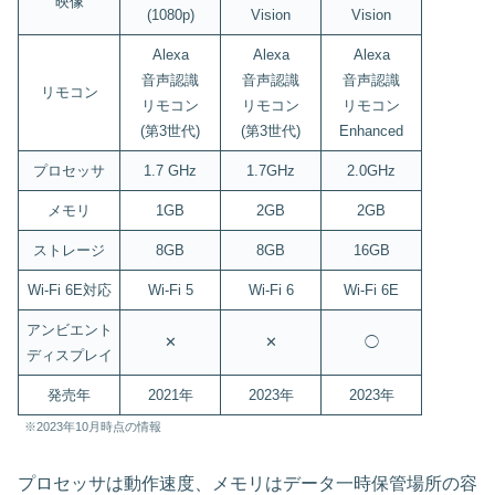
映像
(1080p)
Vision
Vision
Alexa
Alexa
Alexa
音声認識
音声認識
音声認識
リモコン
リモコン
リモコン
リモコン
(第3世代)
(第3世代)
Enhanced
プロセッサ
1.7 GHz
1.7GHz
2.0GHz
メモリ
1GB
2GB
2GB
ストレージ
8GB
8GB
16GB
Wi-Fi 6E対応
Wi-Fi 5
Wi-Fi 6
Wi-Fi 6E
アンビエント
✕
✕
◯
ディスプレイ
発売年
2021年
2023年
2023年
※2023年10月時点の情報
プロセッサは動作速度、メモリはデータ一時保管場所の容