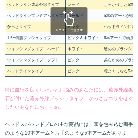
ヘッドライン遠赤外線タイプ
レッド
しっかりした5本
ヘッドラインプレミアムタイプ
ゴールド
5本のアームが頭
かっさタイプ
ピンク
ヘッドラインに沿
スクロールできます
TPE樹脂プッシュタイプ
ピンク＆ホワイト
6本アームで頭皮
ウォッシングタイプ ハード
ホワイト
硬めのブラシタイ
ウォッシングタイプ ソフト
ピンク
柔らかめのブラシ
ヘッドラインタイプ
ピンク
程よくしなる5本
特に血行を良くしたいとお悩みのあなたには、遠赤外線鉱
石が付いた遠赤外線プッシュタイプ、かっさはコリをほぐ
したいあなたにおすすめ。
ヘッドスパハンドプロの主な商品には、頭を包み込む両手
のような10本アームと片手のような5本アームがありま