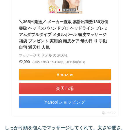
＼365日発送／ メーカー直販 累計出荷数130万個
突破 ヘッドスパハンドプロ ヘッドライン プレミ
アムダブルタイプ メタルボール 頭皮マッサージ
福袋 プレゼント 実用的 頭皮ケア 母の日 り 手動
自宅 満天社 人気
マッサージ と タオル の 満天社
¥2,090
（2022/09/24 15:41時点 | 楽天市場調べ）
Amazon
楽天市場
Yahoo!ショッピング
ポチップ
しっかり頭を包んでマッサージしてくれて、太さや硬さ、