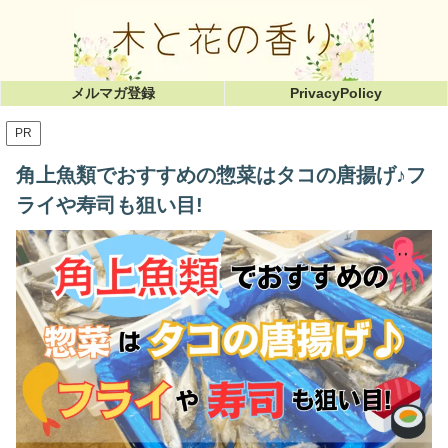
メルマガ登録
PrivacyPolicy
PR
角上魚類でおすすめの惣菜はタコの唐揚げ♪フ
ライや寿司も狙い目!