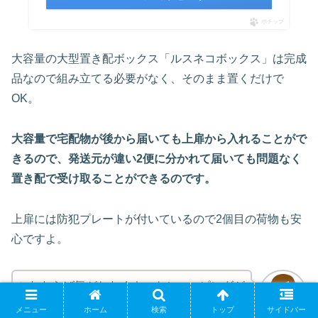
ポチップ
大容量の大型置き配ボックス「ルスネコボックス」は完成
品なので組み立てる必要がなく、そのまま置くだけで
OK。
大容量で宅配物が後から届いても上扉から入れることがで
きるので、発送元が違い2便に分かれて届いても問題なく
置き配で受け取ることができるのです。
上扉には防犯プレートが付いているので2個目の荷物も安
心ですよ。
これならば気がねなくネットショッピングが
できますね!
メニュー
ホーム
検索
トップ
サイドバー