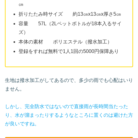
㎝
折りたたみ時サイズ 約13㎝x13㎝x厚さ5㎝
容量 57L（2Lペットボトルが18本入るサイ
ズ）
本体の素材 ポリエステル（撥水加工）
登録をすれば無料で1人1回の5000円保障あり
生地は撥水加工がしてあるので、多少の雨でも心配はいり
ません。
しかし、完全防水ではないので直接雨が長時間当たった
り、水が溜まったりするようなところに
置く
のは避けた方
が良いですね。