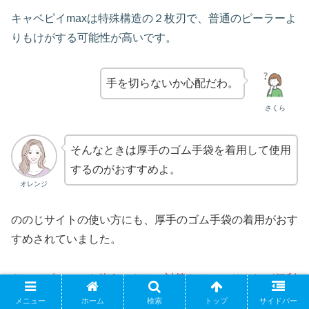
キャベピイmaxは特殊構造の２枚刃で、普通のピーラーよ
りもけがする可能性が高いです。
手を切らないか心配だわ。
さくら
そんなときは厚手のゴム手袋を着用して使用
するのがおすすめよ。
オレンジ
ののじサイトの使い方にも、厚手のゴム手袋の着用がおす
すめされていました。
キャベピィmaxを使うときは、対策をしっかりすれば便利
に安全に使えますよ!
メニュー
ホーム
検索
トップ
サイドバー