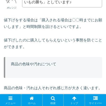
いもの勝ち」としています♪
オレンジ
値下げをする場合は「購入される場合は〇〇時までにお願
いします」と時間制限を設けるといいですよ。
値下げしたのに購入してもらえないという事態を防ぐこと
ができます。
商品の色味や汚れについて
商品の色味・汚れは人それぞれ感じ方が大きく違います。
例えば洋服などは「思っていた色と違った!」とトラブル
メニュー
ホーム
検索
トップ
サイドバー