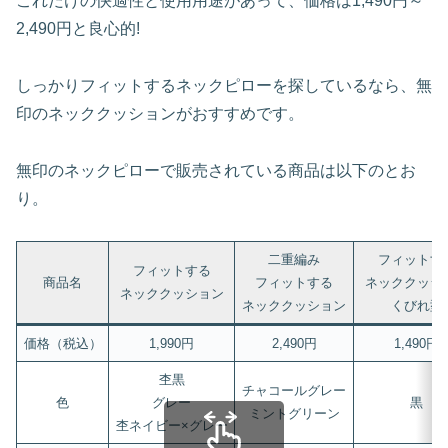
これだけの快適性と使用用途があって、価格は1,490円～
2,490円と良心的!
しっかりフィットするネックピローを探しているなら、無
印のネッククッションがおすすめです。
無印のネックピローで販売されている商品は以下のとお
り。
二重編み
フィットす
フィットする
商品名
フィットする
ネッククッシ
ネッククッション
ネッククッション
くびれ型
価格（税込）
1,990円
2,490円
1,490円
杢黒
チャコールグレー
色
グレー
黒
ミントグリーン
杢ネイビー×グレー