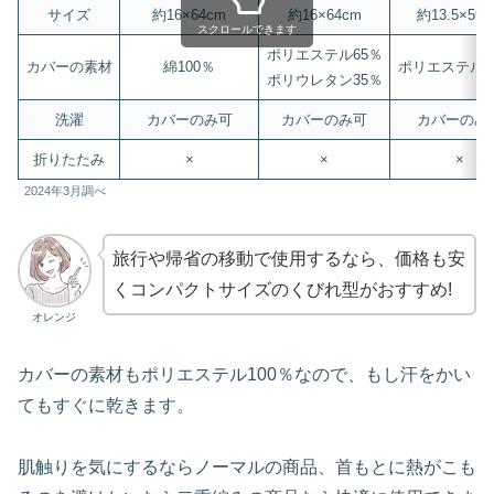
サイズ
約16×64cm
約16×64cm
約13.5×59c
スクロールできます
ポリエステル65％
カバーの素材
綿100％
ポリエステル1
ポリウレタン35％
洗濯
カバーのみ可
カバーのみ可
カバーのみ
折りたたみ
×
×
×
2024年3月調べ
旅行や帰省の移動で使用するなら、価格も安
くコンパクトサイズのくびれ型がおすすめ!
オレンジ
カバーの素材もポリエステル100％なので、もし汗をかい
てもすぐに乾きます。
肌触りを気にするならノーマルの商品、首もとに熱がこも