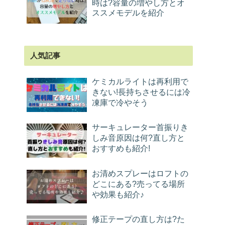
時は?容量の増やし方とオ
ススメモデルを紹介
人気記事
ケミカルライトは再利用で
きない!長持ちさせるには冷
凍庫で冷やそう
サーキュレーター首振りき
しみ音原因は何?直し方と
おすすめも紹介!
お清めスプレーはロフトの
どこにある?売ってる場所
や効果も紹介♪
修正テープの直し方は?た