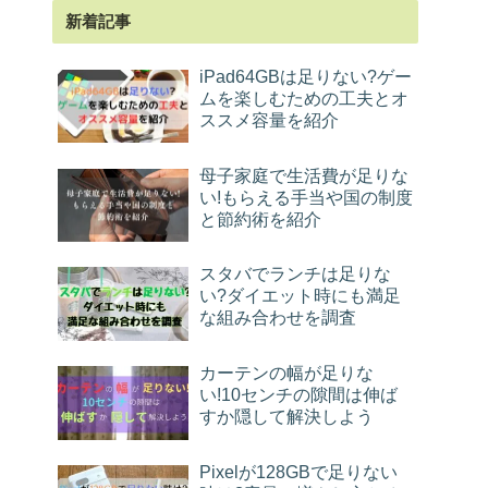
新着記事
iPad64GBは足りない?ゲー
ムを楽しむための工夫とオ
ススメ容量を紹介
母子家庭で生活費が足りな
い!もらえる手当や国の制度
と節約術を紹介
スタバでランチは足りな
い?ダイエット時にも満足
な組み合わせを調査
カーテンの幅が足りな
い!10センチの隙間は伸ば
すか隠して解決しよう
Pixelが128GBで足りない