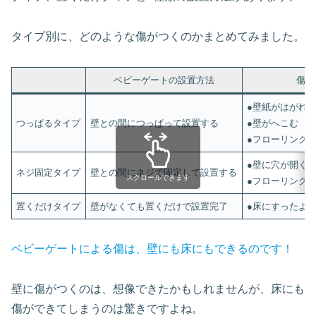
タイプ別に、どのような傷がつくのかまとめてみました。
ベビーゲートの設置方法
傷の
●壁紙がはがれ
つっぱるタイプ
壁との間につっぱって設置する
●壁がへこむ
●フローリング
●壁に穴が開く
ネジ固定タイプ
壁との間にネジで固定して設置する
スクロールできます
●フローリング
置くだけタイプ
壁がなくても置くだけで設置完了
●床にすったよ
ベビーゲートによる傷は、壁にも床にもできるのです！
壁に傷がつくのは、想像できたかもしれませんが、床にも
傷ができてしまうのは驚きですよね。