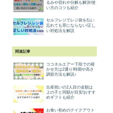
るみや切れや分解も解決!使
い方のコツも紹介
セルフレジでレジ袋を払い
忘れても罪にならない!正し
い対処法を解説
関連記事
ココネルエアー下段での寝
かせ方は2通り!時期や高さ
調節方法も解説♪
出産祝いの2人目の金額は
上の子と同額が目安!おすす
めギフトも紹介
お食い初めのテイクアウト