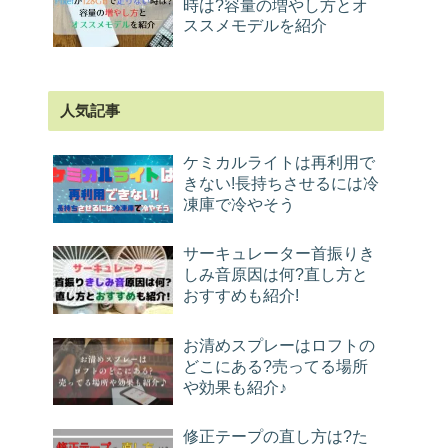
時は?容量の増やし方とオ
ススメモデルを紹介
人気記事
ケミカルライトは再利用で
きない!長持ちさせるには冷
凍庫で冷やそう
サーキュレーター首振りき
しみ音原因は何?直し方と
おすすめも紹介!
お清めスプレーはロフトの
どこにある?売ってる場所
や効果も紹介♪
修正テープの直し方は?た