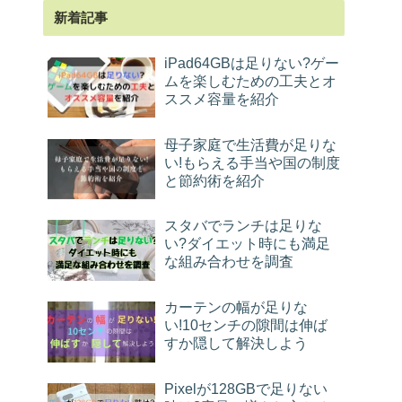
新着記事
iPad64GBは足りない?ゲー
ムを楽しむための工夫とオ
ススメ容量を紹介
母子家庭で生活費が足りな
い!もらえる手当や国の制度
と節約術を紹介
スタバでランチは足りな
い?ダイエット時にも満足
な組み合わせを調査
カーテンの幅が足りな
い!10センチの隙間は伸ば
すか隠して解決しよう
Pixelが128GBで足りない