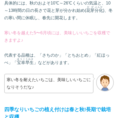
具体的には、秋のおよそ10℃～26℃くらいの気温と、10
かが
ぶんか
～13時間の日の長さで花と芽が分かれ始め(
花芽
分化
)、冬
の寒い間に休眠し、春先に開花します。
寒い冬を越えた5〜6月頃には、美味しいいちごを収穫で
きますよ♪
代表する品種は、「さちのか」「とちおとめ」「紅ほっ
ほうこうわせ
ぺ」「
宝幸早生
」などがあります。
寒い冬を耐えたいちごは、美味しいいちごに
なりそうだな♪
四季なりいちごの植え付けは春と秋!長期で栽培
と収穫