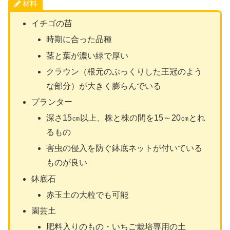
材料
イチゴの苗
時期に合った品種
茎と葉が濃い緑で厚い
クラウン（根元のぷっくりした王冠のよう
な部分）が大きく膨らんでいる
プランター
深さ15㎝以上、株と株の間を15～20㎝とれ
るもの
害虫の侵入を防ぐ鉢底ネットが付いている
ものが良い
鉢底石
赤玉土の大粒でも可能
園芸土
肥料入りのもの・いちご栽培専用の土