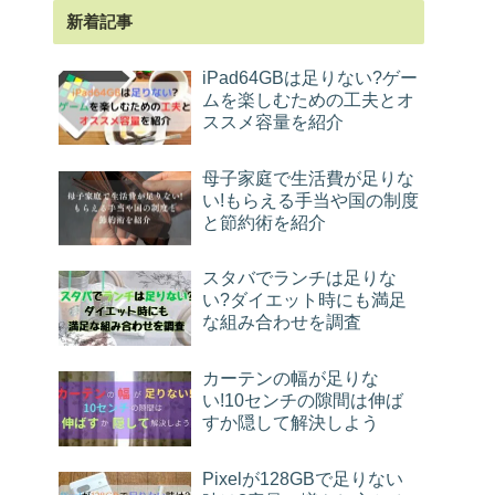
新着記事
iPad64GBは足りない?ゲー
ムを楽しむための工夫とオ
ススメ容量を紹介
母子家庭で生活費が足りな
い!もらえる手当や国の制度
と節約術を紹介
スタバでランチは足りな
い?ダイエット時にも満足
な組み合わせを調査
カーテンの幅が足りな
い!10センチの隙間は伸ば
すか隠して解決しよう
Pixelが128GBで足りない