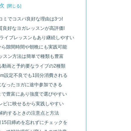
次
コミでコスパ良好な理由は3つ!
品質良好なヨガレッスンが高評価!
のライブレッスンもあり継続しやすい
から隙間時間や朝晩にも実践可能
レッスン方法は簡単で種類も豊富
る動画と予約要なライブの2種類
om設定不良でも1回分消費される
になったヨガに途中参加できる
まで豊富にあり強度で選びやすい
テレビに映せるから実践しやすい
を解約するときの注意点と方法
15日締めを忘れずにチェックを