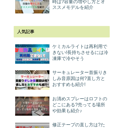
時は?容量の増やし方とオ
ススメモデルを紹介
人気記事
ケミカルライトは再利用で
きない!長持ちさせるには冷
凍庫で冷やそう
サーキュレーター首振りき
しみ音原因は何?直し方と
おすすめも紹介!
お清めスプレーはロフトの
どこにある?売ってる場所
や効果も紹介♪
修正テープの直し方は?た