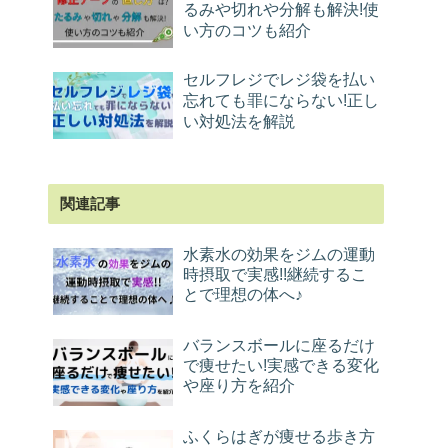
るみや切れや分解も解決!使
い方のコツも紹介
セルフレジでレジ袋を払い
忘れても罪にならない!正し
い対処法を解説
関連記事
水素水の効果をジムの運動
時摂取で実感!!継続するこ
とで理想の体へ♪
バランスボールに座るだけ
で痩せたい!実感できる変化
や座り方を紹介
ふくらはぎが痩せる歩き方