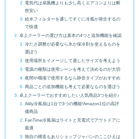
電気代は扇風機よりも少し高くエアコンよりは断
然安い
給水フィルターを通してすぐに冷風が発生するの
で快適
卓上クーラーの選び方は基本の4つと追加機能を確認
冷たさ調整が必要なら氷か保冷剤を使えるものを
選ぼう
使用場所をイメージして適したサイズを考えよう
電源の種類は使用シーンを考えて決めるのが大切
夜間や職場で使用するなら静音タイプがおすすめ
商品ごとの追加機能も考えて必要なものを選ぼう
卓上クーラーでおすすめしたい人気商品3つを紹介♪
Aliliy冷風扇は1台で3つの機能!Amazon1位の高評
価商品
FanTime冷風扇はライトと充電式でアウトドアに
最適
独自の構造もありショップジャパンのここひえは