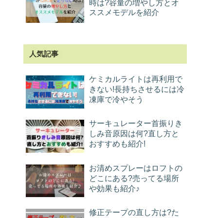
時は?容量の増やし方とオ
ススメモデルを紹介
人気記事
ケミカルライトは再利用で
きない!長持ちさせるには冷
凍庫で冷やそう
サーキュレーター首振りき
しみ音原因は何?直し方と
おすすめも紹介!
お清めスプレーはロフトの
どこにある?売ってる場所
や効果も紹介♪
修正テープの直し方は?た