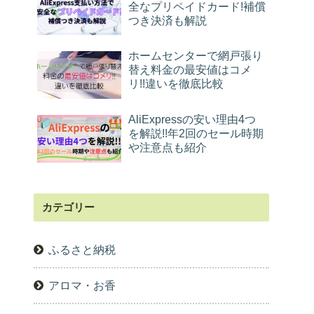
全なプリペイドカード!補償
つき決済も解説
ホームセンターで網戸張り
替え料金の最安値はコメ
リ!!違いを徹底比較
AliExpressの安い理由4つ
を解説!!年2回のセール時期
や注意点も紹介
カテゴリー
ふるさと納税
アロマ・お香