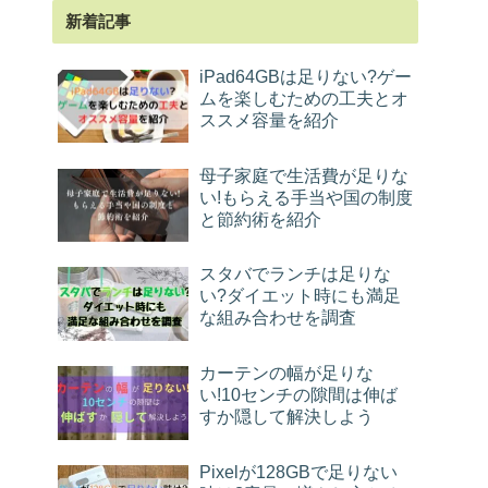
新着記事
iPad64GBは足りない?ゲー
ムを楽しむための工夫とオ
ススメ容量を紹介
母子家庭で生活費が足りな
い!もらえる手当や国の制度
と節約術を紹介
スタバでランチは足りな
い?ダイエット時にも満足
な組み合わせを調査
カーテンの幅が足りな
い!10センチの隙間は伸ば
すか隠して解決しよう
Pixelが128GBで足りない