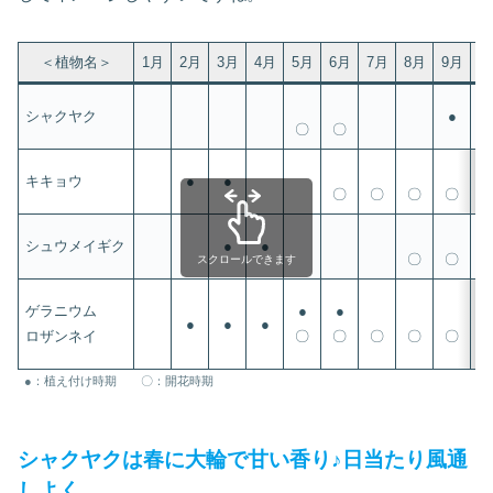
＜植物名＞
1月
2月
3月
4月
5月
6月
7月
8月
9月
1
シャクヤク
●
〇
〇
キキョウ
●
●
〇
〇
〇
〇
シュウメイギク
●
●
〇
〇
スクロールできます
ゲラニウム
●
●
●
●
●
ロザンネイ
〇
〇
〇
〇
〇
●：植え付け時期 〇：開花時期
シャクヤクは春に大輪で甘い香り♪日当たり風通
しよく