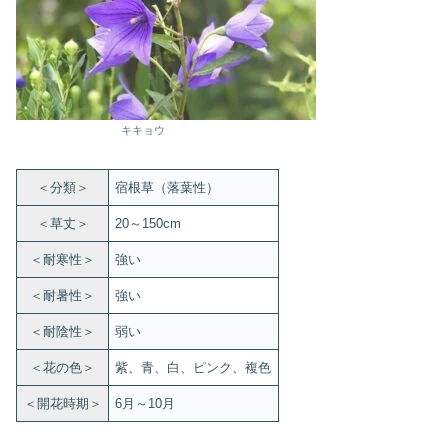
キキョウ
＜分類＞
宿根草（落葉性）
＜草丈＞
20～150cm
＜耐寒性＞
強い
＜耐暑性＞
強い
＜耐陰性＞
弱い
＜花の色＞
紫、青、白、ピンク、複色
＜開花時期＞
6月～10月