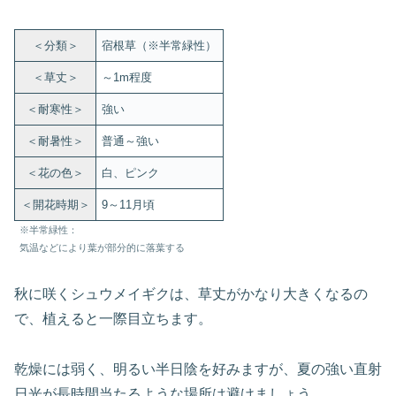
＜分類＞
宿根草（※半常緑性）
＜草丈＞
～1m程度
＜耐寒性＞
強い
＜耐暑性＞
普通～強い
＜花の色＞
白、ピンク
＜開花時期＞
9～11月頃
※半常緑性：
気温などにより葉が部分的に落葉する
秋に咲くシュウメイギクは、草丈がかなり大きくなるの
で、植えると一際目立ちます。
乾燥には弱く、明るい半日陰を好みますが、夏の強い直射
日光が長時間当たるような場所は避けましょう。