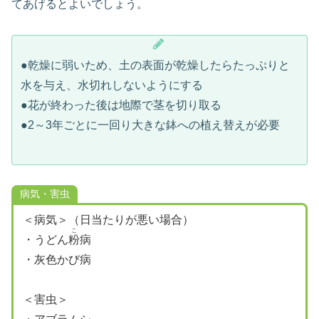
てあげるとよいでしょう。
●乾燥に弱いため、土の表面が乾燥したらたっぷりと
水を与え、水切れしないようにする
●花が終わった後は地際で茎を切り取る
●2～3年ごとに一回り大きな鉢への植え替えが必要
病気・害虫
＜病気＞（日当たりが悪い場合）
こ
・うどん
粉
病
・灰色かび病
＜害虫＞