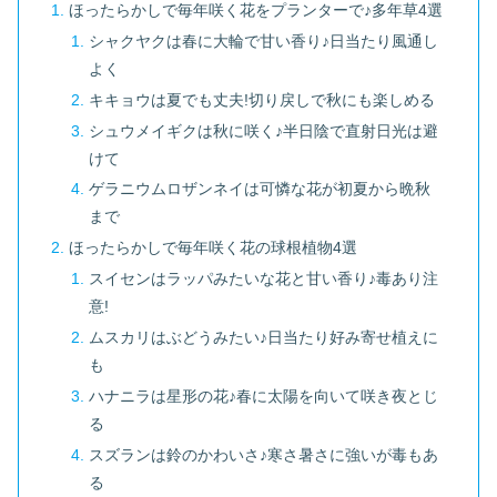
ほったらかしで毎年咲く花をプランターで♪多年草4選
シャクヤクは春に大輪で甘い香り♪日当たり風通し
よく
キキョウは夏でも丈夫!切り戻しで秋にも楽しめる
シュウメイギクは秋に咲く♪半日陰で直射日光は避
けて
ゲラニウムロザンネイは可憐な花が初夏から晩秋
まで
ほったらかしで毎年咲く花の球根植物4選
スイセンはラッパみたいな花と甘い香り♪毒あり注
意!
ムスカリはぶどうみたい♪日当たり好み寄せ植えに
も
ハナニラは星形の花♪春に太陽を向いて咲き夜とじ
る
スズランは鈴のかわいさ♪寒さ暑さに強いが毒もあ
る