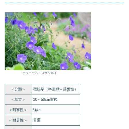
ゲラニウム・ロザンネイ
＜分類＞
宿根草（半常緑～落葉性）
＜草丈＞
30～50cm前後
＜耐寒性＞
強い
＜耐暑性＞
普通