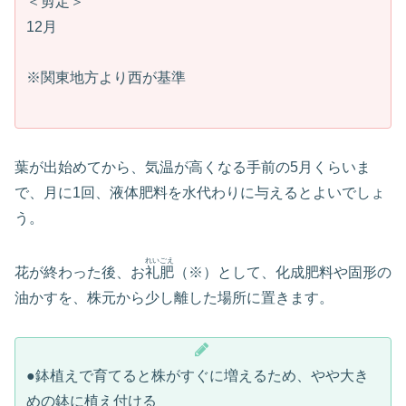
＜剪定＞
12月
※関東地方より西が基準
葉が出始めてから、気温が高くなる手前の5月くらいま
で、月に1回、液体肥料を水代わりに与えるとよいでしょ
う。
れいごえ
花が終わった後、お
礼肥
（※）として、化成肥料や固形の
油かすを、株元から少し離した場所に置きます。
●鉢植えで育てると株がすぐに増えるため、やや大き
めの鉢に植え付ける