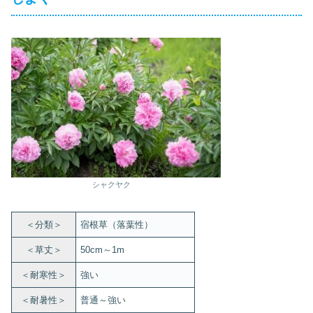
シャクヤク
＜分類＞
宿根草（落葉性）
＜草丈＞
50cm～1m
＜耐寒性＞
強い
＜耐暑性＞
普通～強い