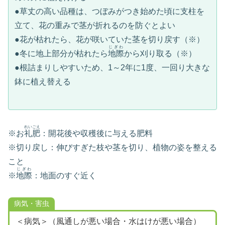
●草丈の高い品種は、つぼみがつき始めた頃に支柱を
立て、花の重みで茎が折れるのを防ぐとよい
●花が枯れたら、花が咲いていた茎を切り戻す（※）
じぎわ
●冬に地上部分が枯れたら
地際
から刈り取る（※）
●根詰まりしやすいため、1～2年に1度、一回り大きな
鉢に植え替える
れいごえ
※お
礼肥
：開花後や収穫後に与える肥料
※切り戻し：伸びすぎた枝や茎を切り、植物の姿を整える
こと
じぎわ
※
地際
：地面のすぐ近く
病気・害虫
＜病気＞（風通しが悪い場合・水はけが悪い場合）