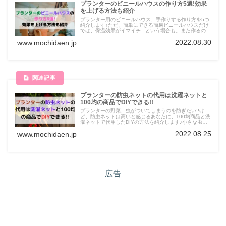
プランターのビニールハウスの作り方5選!効果
を上げる方法も紹介
プランター用のビニールハウス、手作りする作り方を5つ
紹介します♪ただ、簡単にできる簡易ビニールハウスだけ
では、保温効果がイマイチ...という場合も。また作るのが
大変、というあなたに、おすすめの商品も紹介していま
2022.08.30
www.mochidaen.jp
す。
プランターの防虫ネットの代用は洗濯ネットと
100均の商品でDIYできる!!
プランターの野菜、虫がついてしまうのを防ぎたい!!け
ど、防虫ネットは高いと感じるあなたに、100均商品と洗
濯ネットで代用したDIYの方法を紹介します♪小さな虫の
侵入を防ぎたいというあなたに、市販でおすすめの防虫ネ
2022.08.25
www.mochidaen.jp
ットも紹介しています。
広告