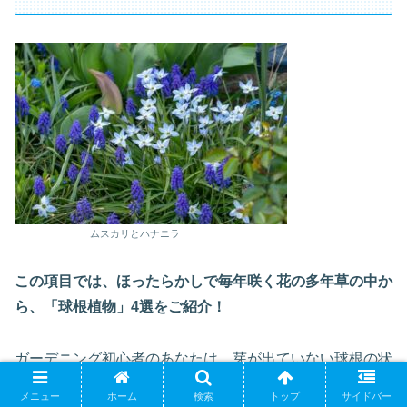
ムスカリとハナニラ
この項目では、ほったらかしで毎年咲く花の多年草の中か
ら、「球根植物」4選をご紹介
！
ガーデニング初心者のあなたは、芽が出ていない球根の状
態で植え付けをするのは、難しいのではないかと思いま
メニュー
ホーム
検索
トップ
サイドバー