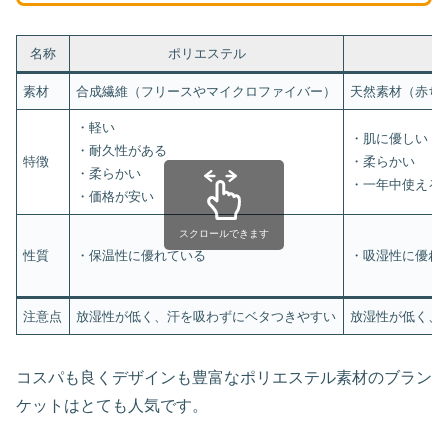
名称
ポリエステル
素材
合成繊維（フリースやマイクロファイバー）
天然素材（赤ち
・軽い
・肌に優しい
・耐久性がある
特徴
・柔らかい
・柔らかい
・一年中使える
・価格が安い
スクロールできます
性質
・保温性に優れている
・吸湿性に優れ
注意点
放湿性が低く、汗を吸わずにベタつきやすい
放湿性が低く、
コスパも良くデザインも豊富なポリエステル素材のブラン
ケットはとても人気です。