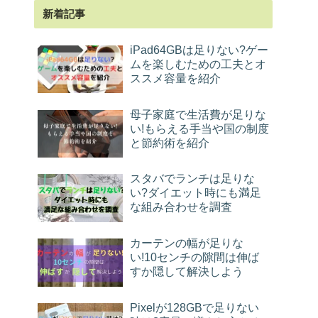
新着記事
iPad64GBは足りない?ゲー
ムを楽しむための工夫とオ
ススメ容量を紹介
母子家庭で生活費が足りな
い!もらえる手当や国の制度
と節約術を紹介
スタバでランチは足りな
い?ダイエット時にも満足
な組み合わせを調査
カーテンの幅が足りな
い!10センチの隙間は伸ば
すか隠して解決しよう
Pixelが128GBで足りない