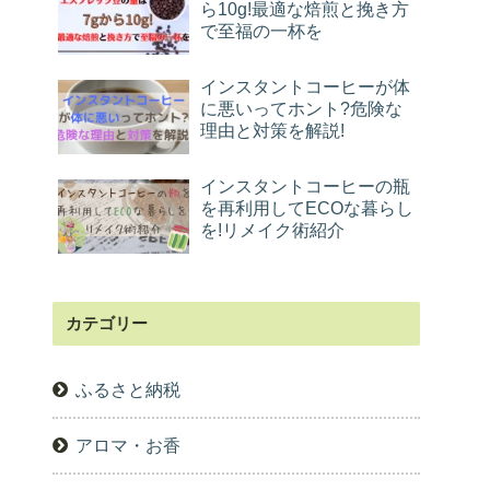
ら10g!最適な焙煎と挽き方
で至福の一杯を
インスタントコーヒーが体
に悪いってホント?危険な
理由と対策を解説!
インスタントコーヒーの瓶
を再利用してECOな暮らし
を!リメイク術紹介
カテゴリー
ふるさと納税
アロマ・お香