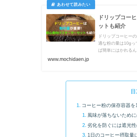
ドリップコーヒ
ットも紹介
ドリップコーヒーの
適な粉の量は10g
ば簡単にはかれるん
保存方法も紹介しま
www.mochidaen.jp
目
コーヒー粉の保存容器を1
風味が落ちないために
劣化を防ぐには遮光性
1日のコーヒー摂取量