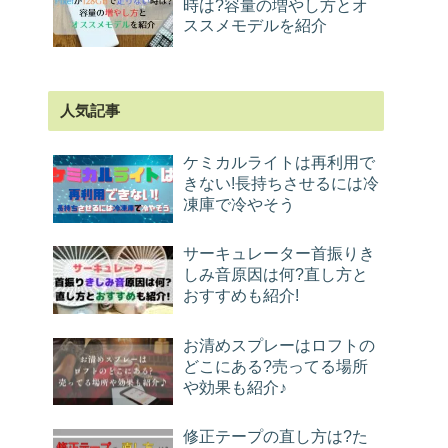
時は?容量の増やし方とオ
ススメモデルを紹介
人気記事
ケミカルライトは再利用で
きない!長持ちさせるには冷
凍庫で冷やそう
サーキュレーター首振りき
しみ音原因は何?直し方と
おすすめも紹介!
お清めスプレーはロフトの
どこにある?売ってる場所
や効果も紹介♪
修正テープの直し方は?た