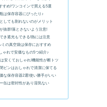
すすめ!ワンコインで買える5選
瓶は保存容器にぴったり♪
としても割れないのがメリット
が抜群!落とさないよう注意!
でき遮光もできる!熱には注意
アルミの真空袋は保存におすすめ
しゃれで安価なもの5つ紹介♪
ーは安くておしゃれ!機能性が断トツ
閉ビンはおしゃれで清潔に保てる
価な保存容器2選!使い勝手がいい
ー缶は密封性があり湿気ない