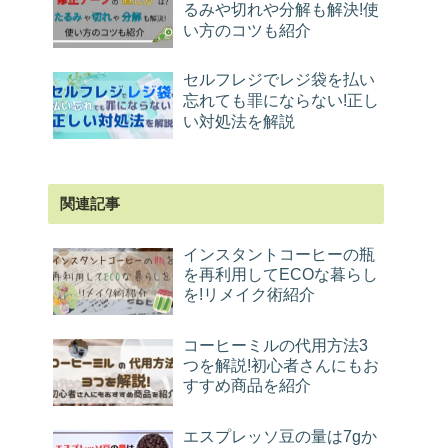
るみや切れや分解も解決!使
い方のコツも紹介
セルフレジでレジ袋を払い
忘れても罪にならない!正し
い対処法を解説
関連記事
インスタントコーヒーの瓶
を再利用してECOな暮らし
を!リメイク術紹介
コーヒーミルの代用方法3
つを解説!初心者さんにもお
すすめ商品を紹介
エスプレッソ豆の量は7gか