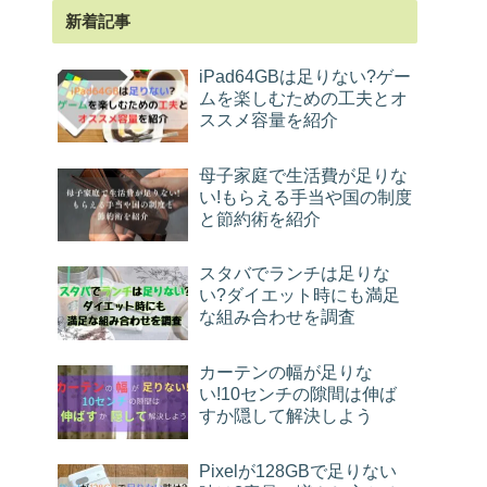
新着記事
iPad64GBは足りない?ゲー
ムを楽しむための工夫とオ
ススメ容量を紹介
母子家庭で生活費が足りな
い!もらえる手当や国の制度
と節約術を紹介
スタバでランチは足りな
い?ダイエット時にも満足
な組み合わせを調査
カーテンの幅が足りな
い!10センチの隙間は伸ば
すか隠して解決しよう
Pixelが128GBで足りない