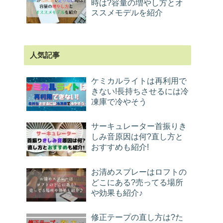
時は?容量の増やし方とオ
ススメモデルを紹介
人気記事
ケミカルライトは再利用で
きない!長持ちさせるには冷
凍庫で冷やそう
サーキュレーター首振りき
しみ音原因は何?直し方と
おすすめも紹介!
お清めスプレーはロフトの
どこにある?売ってる場所
や効果も紹介♪
修正テープの直し方は?た