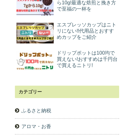
ら10g!最適な焙煎と挽き方
で至福の一杯を
エスプレッソカップはニト
リにない!!代用品とおすす
めカップをご紹介
ドリップポットは100均で
買えない!おすすめは千円台
で買えるニトリ!
カテゴリー
ふるさと納税
アロマ・お香