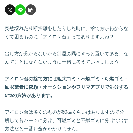
突然壊れたり断捨離をしたりした時に、捨て方がわからな
くて困るものに「アイロン台」ってありますよね？
出し方が分からないから部屋の隅にずっと置いてある、な
んてことにならないように一緒に考えていきましょう！
アイロン台の捨て方には粗大ゴミ・不燃ゴミ・可燃ゴミ・
回収業者に依頼・オークションやフリマアプリで処分する
5つの方法があります。
アイロン台は多くのものが60㎝くらいはありますので分
解して各パーツに分け、可燃ゴミと不燃ゴミに分けて出す
方法だと一番お金がかかりません。