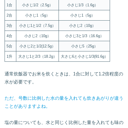
1合
小さじ1/2（2.5g）
小さじ1/3（1.6g）
2合
小さじ1（5g）
小さじ1（5g）
3合
小さじ1と1/2（7.5g）
小さじ2（10g）
4合
小さじ2（10g）
小さじ3と1/3（16.6g）
5合
小さじ2と1/2(12.5g）
小さじ5（25g）
1升
大さじ1と2/3（18.2g）
大さじ6と小さじ1/3(91.6g）
通常炊飯器でお米を炊くときは、1合に対して1.2倍程度の
水が必要です。
ただ、号数に比例した水の量を入れても炊きあがりが違う
ことがありますよね。
塩の量についても、水と同じく比例した量を入れても味の