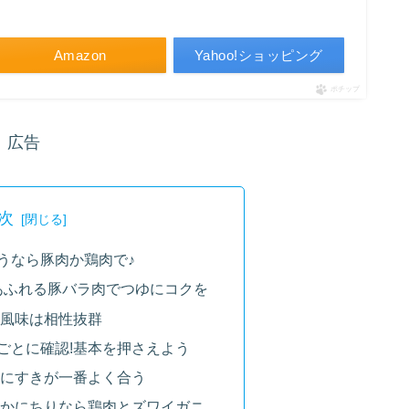
Amazon
Yahoo!ショッピング
ポチップ
広告
次
うなら豚肉か鶏肉で♪
あふれる豚バラ肉でつゆにコクを
風味は相性抜群
ごとに確認!基本を押さえよう
にすきが一番よく合う
かにちりなら鶏肉とズワイガニ