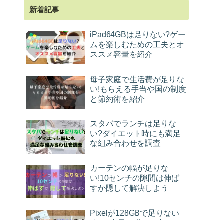
新着記事
iPad64GBは足りない?ゲー
ムを楽しむための工夫とオ
ススメ容量を紹介
母子家庭で生活費が足りな
い!もらえる手当や国の制度
と節約術を紹介
スタバでランチは足りな
い?ダイエット時にも満足
な組み合わせを調査
カーテンの幅が足りな
い!10センチの隙間は伸ば
すか隠して解決しよう
Pixelが128GBで足りない