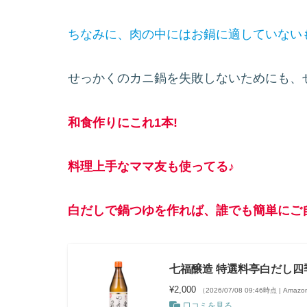
ちなみに、肉の中にはお鍋に適していない
せっかくのカニ鍋を失敗しないためにも、
和食作りにこれ1本!
料理上手なママ友も使ってる♪
白だしで鍋つゆを作れば、誰でも簡単にご
七福醸造 特選料亭白だし四季
¥2,000
（2026/07/08 09:46時点 | Ama
口コミを見る