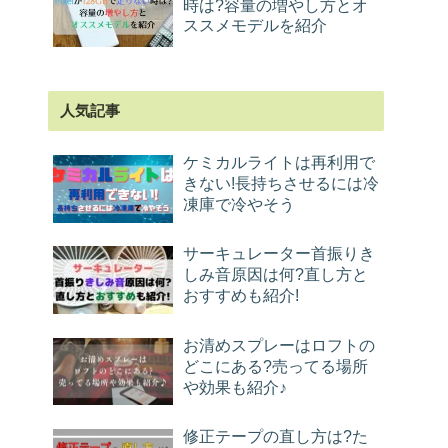
時は?容量の増やし方とオ
ススメモデルを紹介
人気記事
ケミカルライトは再利用で
きない!長持ちさせるには冷
凍庫で冷やそう
サーキュレーター首振りき
しみ音原因は何?直し方と
おすすめも紹介!
お清めスプレーはロフトの
どこにある?売ってる場所
や効果も紹介♪
修正テープの直し方は?た