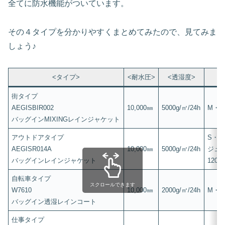
全てに防水機能がついています。
その４タイプを分かりやすくまとめてみたので、見てみま
しょう♪
<タイプ>
<耐水圧>
<透湿度>
街タイプ
AEGISBIR002
10,000㎜
5000g/㎡/24h
M・L
バッグインMIXINGレインジャケット
アウトドアタイプ
S・M
AEGISR014A
10,000㎜
5000g/㎡/24h
ジュ
バッグインレインジャケット
120-
自転車タイプ
スクロールできます
W7610
10,000㎜
2000g/㎡/24h
M・L
バッグイン透湿レインコート
仕事タイプ