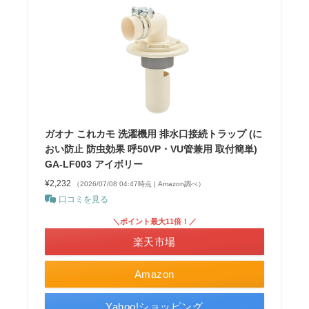
ガオナ これカモ 洗濯機用 排水口接続トラップ (に
おい防止 防虫効果 呼50VP・VU管兼用 取付簡単)
GA-LF003 アイボリー
¥2,232
（2026/07/08 04:47時点 | Amazon調べ）
口コミを見る
＼ポイント最大11倍！／
楽天市場
Amazon
Yahoo!ショッピング