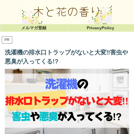
メルマガ登録
PrivacyPolicy
PR
洗濯機の排水口トラップがないと大変‼︎害虫や
悪臭が入ってくる!?