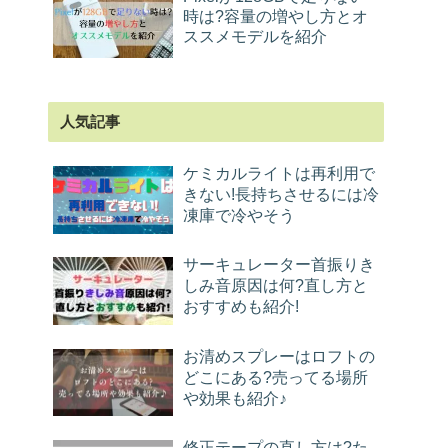
時は?容量の増やし方とオ
ススメモデルを紹介
人気記事
ケミカルライトは再利用で
きない!長持ちさせるには冷
凍庫で冷やそう
サーキュレーター首振りき
しみ音原因は何?直し方と
おすすめも紹介!
お清めスプレーはロフトの
どこにある?売ってる場所
や効果も紹介♪
修正テープの直し方は?た