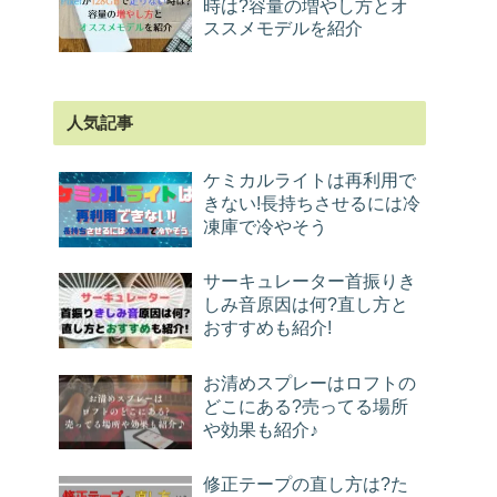
時は?容量の増やし方とオ
ススメモデルを紹介
人気記事
ケミカルライトは再利用で
きない!長持ちさせるには冷
凍庫で冷やそう
サーキュレーター首振りき
しみ音原因は何?直し方と
おすすめも紹介!
お清めスプレーはロフトの
どこにある?売ってる場所
や効果も紹介♪
修正テープの直し方は?た