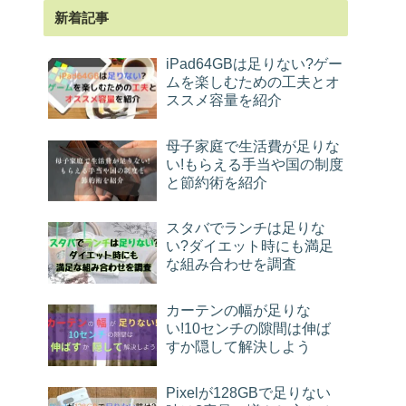
新着記事
iPad64GBは足りない?ゲー
ムを楽しむための工夫とオ
ススメ容量を紹介
母子家庭で生活費が足りな
い!もらえる手当や国の制度
と節約術を紹介
スタバでランチは足りな
い?ダイエット時にも満足
な組み合わせを調査
カーテンの幅が足りな
い!10センチの隙間は伸ば
すか隠して解決しよう
Pixelが128GBで足りない